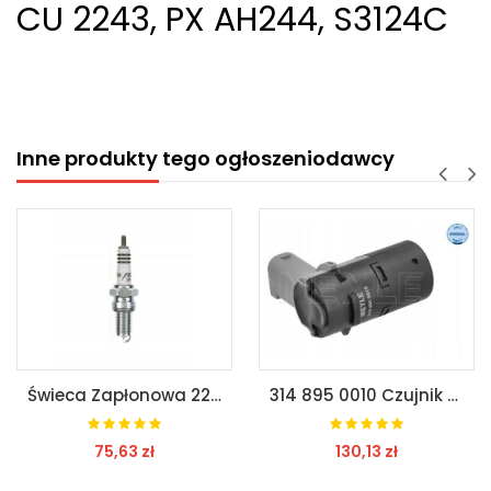
CU 2243, PX AH244, S3124C
Inne produkty tego ogłoszeniodawcy
Świeca Zapłonowa 2202
314 895 0010 Czujnik Odległości Przy Parkowaniu Pasuje Do: Bmw 5 (E39)
75,63 zł
130,13 zł