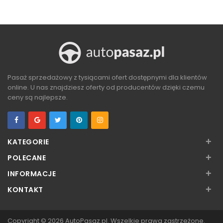
ZOBACZ
ZOBACZ
Pasaż sprzedażowy z tysiącami ofert dostępnymi dla klientów
online. U nas znajdziesz oferty od producentów dzięki czemu
ceny są najlepsze.
+
KATEGORIE
+
POLECANE
+
INFORMACJE
+
KONTAKT
Copyright © 2026
AutoPasaz.pl
. Wszelkie prawa zastrzeżone.