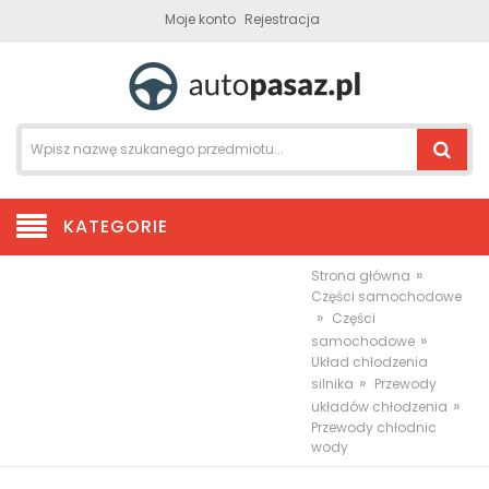
Moje konto
Rejestracja
KATEGORIE
»
Strona główna
Części samochodowe
»
Części
»
samochodowe
Układ chłodzenia
»
silnika
Przewody
»
układów chłodzenia
Przewody chłodnic
wody