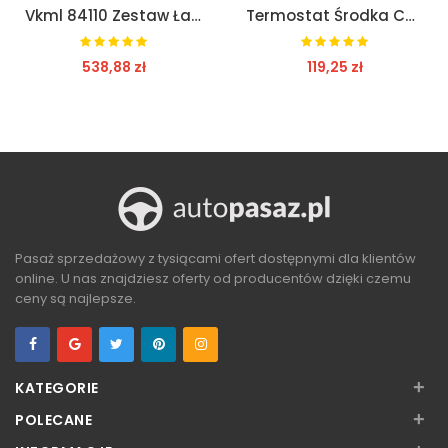
Vkml 84110 Zestaw Łańcucha Rozrządu Skf
Termostat Środka Chłodzącego 556-89K
538,88 zł
119,25 zł
ZOBACZ
ZOBACZ
Pasaż sprzedażowy z tysiącami ofert dostępnymi dla klientów
online. U nas znajdziesz oferty od producentów dzięki czemu
ceny są najlepsze.
+
KATEGORIE
+
POLECANE