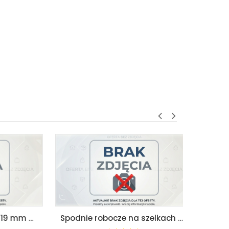
Klucz płasko-oczkowy 19 mm proxxon speeder pr23268
Spodnie robocze na szelkach beta 7833st xl nowość