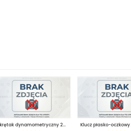
Wkrętak dynamometryczny 2-10 nm proxxon pr23348