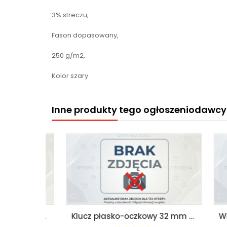
3% streczu,
Fason dopasowany,
250 g/m2,
Kolor szary
Inne produkty tego ogłoszeniodawcy
Klucz płasko-oczkowy 22 mm proxxon speeder pr23059
Klucz płasko-oczkowy 32 mm proxxon pr23932