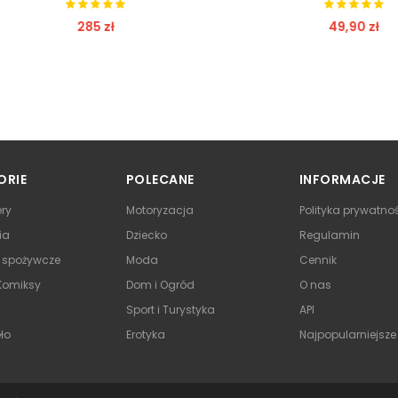
285 zł
49,90 zł
ZOBACZ
ZOBACZ
ORIE
POLECANE
INFORMACJE
ry
Motoryzacja
Polityka prywatno
ia
Dziecko
Regulamin
y spożywcze
Moda
Cennik
 Komiksy
Dom i Ogród
O nas
Sport i Turystyka
API
ło
Erotyka
Najpopularniejsze