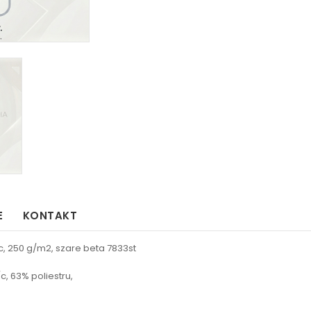
E
KONTAKT
c, 250 g/m2, szare beta 7833st
, 63% poliestru,