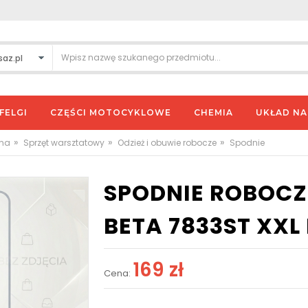
FELGI
CZĘŚCI MOTOCYKLOWE
CHEMIA
UKŁAD N
»
»
»
wna
Sprzęt warsztatowy
Odzież i obuwie robocze
Spodnie
SPODNIE ROBOCZ
BETA 7833ST XX
169 zł
Cena: