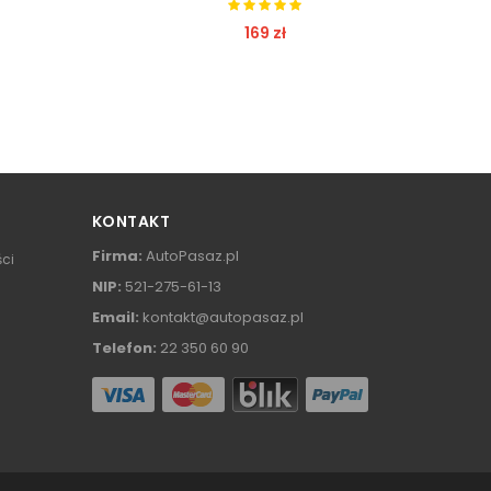
169 zł
ZOBACZ
KONTAKT
Firma:
AutoPasaz.pl
ści
NIP:
521-275-61-13
Email:
kontakt@autopasaz.pl
Telefon:
22 350 60 90