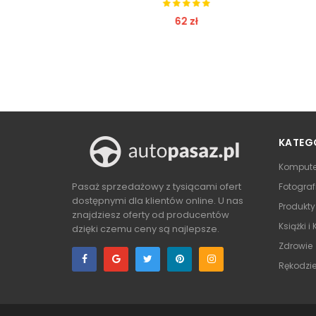
62 zł
ZOBACZ
KATEG
Kompute
Pasaż sprzedażowy z tysiącami ofert
Fotograf
dostępnymi dla klientów online. U nas
Produkt
znajdziesz oferty od producentów
Książki i
dzięki czemu ceny są najlepsze.
Zdrowie
Rękodzie