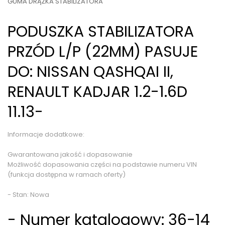
GUMA DRĄŻKA STABILIZATORA
PODUSZKA STABILIZATORA
PRZÓD L/P (22MM) PASUJE
DO: NISSAN QASHQAI II,
RENAULT KADJAR 1.2-1.6D
11.13-
Informacje dodatkowe:
Gwarantowana jakość i dopasowanie
Możliwość dopasowania części na podstawie numeru VIN
(funkcja dostępna w ramach oferty)
- Stan: Nowa
- Numer katalogowy: 36-14