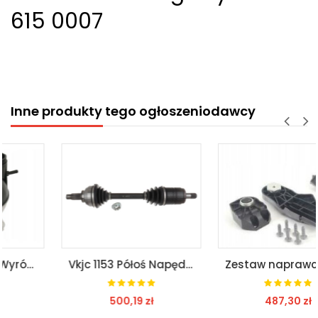
615 0007
Inne produkty tego ogłoszeniodawcy
49752
Vkjc 1153 Półoś Napędowa Przód L 60/579Mm Pasuje Do: Bmw 3 (E46)
Zestaw naprawczy lampy przód Mercedes W117 CLA L P
500,19 zł
487,30 zł