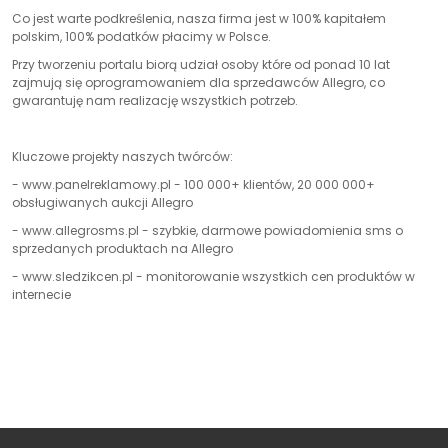
Co jest warte podkreślenia, nasza firma jest w 100% kapitałem
polskim, 100% podatków płacimy w Polsce.
Przy tworzeniu portalu biorą udział osoby które od ponad 10 lat
zajmują się oprogramowaniem dla sprzedawców Allegro, co
gwarantuję nam realizację wszystkich potrzeb.
Kluczowe projekty naszych twórców:
- www.panelreklamowy.pl - 100 000+ klientów, 20 000 000+
obsługiwanych aukcji Allegro
- www.allegrosms.pl - szybkie, darmowe powiadomienia sms o
sprzedanych produktach na Allegro
- www.sledzikcen.pl - monitorowanie wszystkich cen produktów w
internecie