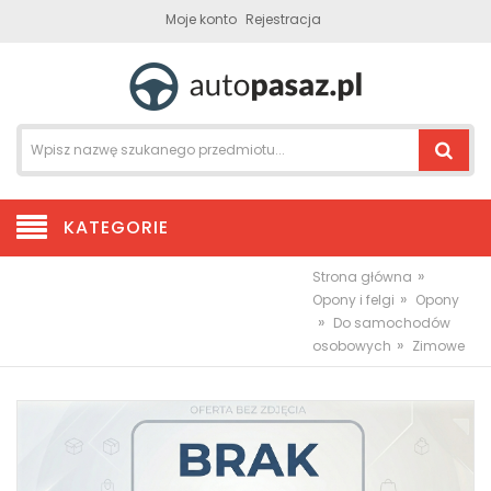
Moje konto
Rejestracja
KATEGORIE
»
Strona główna
»
Opony i felgi
Opony
»
Do samochodów
»
osobowych
Zimowe