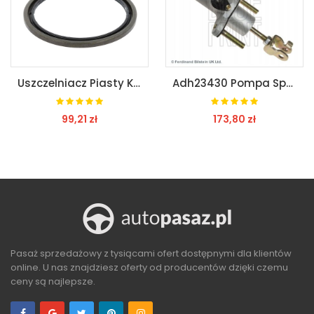
Uszczelniacz Piasty Koła 01034120B
Adh23430 Pompa Sprzęgła (15,87Mm), Pojazd Z Kierownicą Po Lewej Stroni
99,21 zł
173,80 zł
ZOBACZ
ZOBACZ
Pasaż sprzedażowy z tysiącami ofert dostępnymi dla klientów
online. U nas znajdziesz oferty od producentów dzięki czemu
ceny są najlepsze.