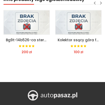
Bg9t-14b526-ca sterownik ford mondeo mk4 1.6b
Kolektor ssący góra ford mondeo mk3 2.5 v6 lift
200 zł
100 zł
ZOBACZ
ZOBACZ