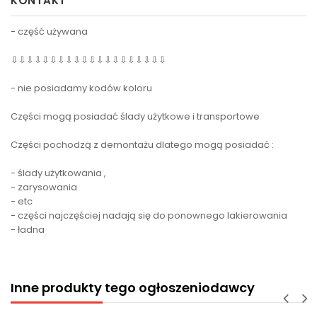
KONTAKT
- część używana
⇩⇩⇩⇩⇩⇩⇩⇩⇩⇩⇩⇩⇩⇩⇩⇩⇩⇩⇩⇩
- nie posiadamy kodów koloru
Części mogą posiadać ślady użytkowe i transportowe
Części pochodzą z demontażu dlatego mogą posiadać :
- ślady użytkowania ,
- zarysowania
- etc
- części najczęściej nadają się do ponownego lakierowania
- ładna
Inne produkty tego ogłoszeniodawcy