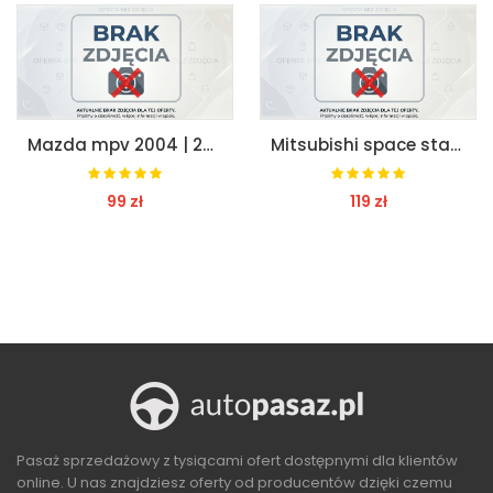
Mazda mpv 2004 | 2005 | 2006 zaślepka prawa
Mitsubishi space star 1.3 pompa abs hamulcowa
119 zł
349 zł
Z
ZOBACZ
ZOBACZ
Pasaż sprzedażowy z tysiącami ofert dostępnymi dla klientów
online. U nas znajdziesz oferty od producentów dzięki czemu