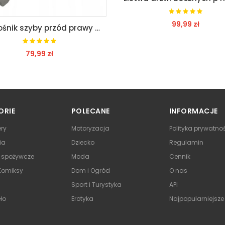
99,99 zł
21,99 zł
ZOBACZ
ZOBACZ
ORIE
POLECANE
INFORMACJE
ry
Motoryzacja
Polityka prywatno
ia
Dziecko
Regulamin
y spożywcze
Moda
Cennik
 Komiksy
Dom i Ogród
O nas
Sport i Turystyka
API
ło
Erotyka
Najpopularniejsze