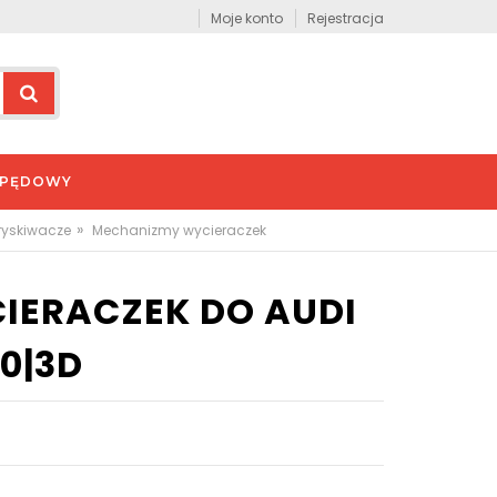
Moje konto
Rejestracja
APĘDOWY
»
pryskiwacze
Mechanizmy wycieraczek
IERACZEK DO AUDI
60|3D