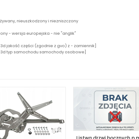
używany, nieuszkodzony i niezniszczony
ony - wersja europejska - nie "anglik"
 jakość części (zgodnie z gvo) z - zamiennik]
603d typ samochodu samochody osobowe]
Listwa drzwi bocznych p master iii movano b 2010-