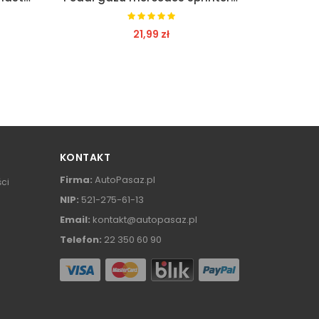
139,99 zł
ZOBACZ
KONTAKT
Firma:
AutoPasaz.pl
ści
NIP:
521-275-61-13
Email:
kontakt@autopasaz.pl
Telefon:
22 350 60 90