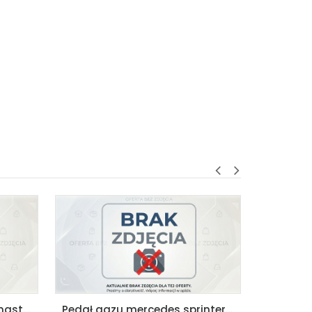
Pedał gazu mercedes sprinter i vw lt ii 95-06
Chłodnica wody ducato jumper boxer 2006- 2,2 3,0