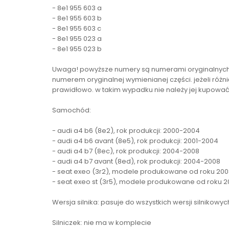
- 8e1 955 603 a
- 8e1 955 603 b
- 8e1 955 603 c
- 8e1 955 023 a
- 8e1 955 023 b
Uwaga! powyższe numery są numerami oryginalnych cz
numerem oryginalnej wymienianej części. jeżeli różni
prawidłowo. w takim wypadku nie należy jej kupowa
Samochód:
- audi a4 b6 (8e2), rok produkcji: 2000-2004
- audi a4 b6 avant (8e5), rok produkcji: 2001-2004
- audi a4 b7 (8ec), rok produkcji: 2004-2008
- audi a4 b7 avant (8ed), rok produkcji: 2004-2008
- seat exeo (3r2), modele produkowane od roku 200
- seat exeo st (3r5), modele produkowane od roku 
Wersja silnika: pasuje do wszystkich wersji silnikowyc
Silniczek: nie ma w komplecie