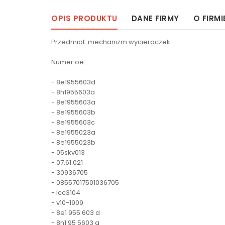
OPIS PRODUKTU
DANE FIRMY
O FIRMI
Przedmiot: mechanizm wycieraczek
Numer oe:
- 8e1955603d
- 8h1955603a
- 8e1955603a
- 8e1955603b
- 8e1955603c
- 8e1955023a
- 8e1955023b
- 05skv013
- 07.61.021
- 30936705
- 08557017501036705
- lcc3104
- v10-1909
- 8e1 955 603 d
- 8h1 95 5603 a