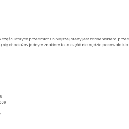
ęści których przedmiot z niniejszej oferty jest zamiennikiem. prz
ą się chociażby jednym znakiem to ta część nie będzie pasowała lub n
ć
8
2009
h