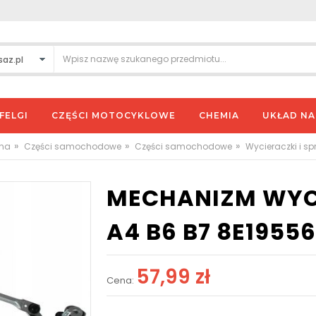
FELGI
CZĘŚCI MOTOCYKLOWE
CHEMIA
UKŁAD N
»
»
»
wna
Części samochodowe
Części samochodowe
Wycieraczki i s
MECHANIZM WYC
A4 B6 B7 8E1955
57,99 zł
Cena: