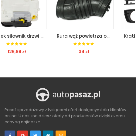
Zamek siłownik drzwi przód l do audi a8 seat exeo
Rura wąż powietrza opel astra i f 91-98 1,4 1,6 8v
34 zł
25,99 zł
ZOBACZ
ZOBACZ
Pasaż sprzedażowy z tysiącami ofert dostępnymi dla klientów
online. U nas znajdziesz oferty od producentów dzięki czemu
ceny są najlepsze.