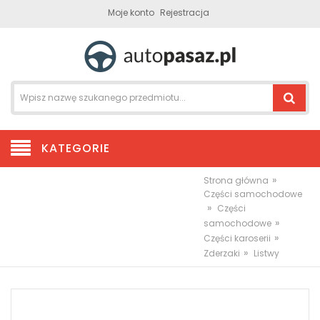
Moje konto
Rejestracja
KATEGORIE
»
Strona główna
Części samochodowe
»
Części
»
samochodowe
»
Części karoserii
»
Zderzaki
Listwy