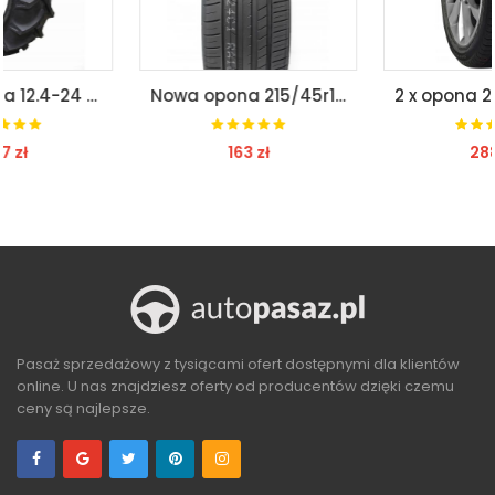
Nowa opona 215/45r17 91w xl kapsen s2000 lato
2 x opona 205/55r16 91h lanvigator rok pr 2019
163 zł
288 zł
ZOBACZ
ZOBACZ
Pasaż sprzedażowy z tysiącami ofert dostępnymi dla klientów
online. U nas znajdziesz oferty od producentów dzięki czemu
ceny są najlepsze.