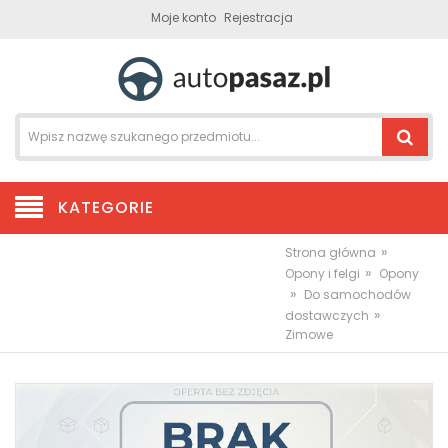
Moje konto
Rejestracja
KATEGORIE
»
Strona główna
»
Opony i felgi
Opony
»
Do samochodów
»
dostawczych
Zimowe