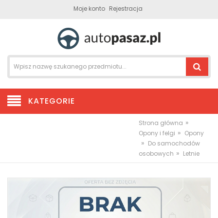
Moje konto
Rejestracja
KATEGORIE
»
Strona główna
»
Opony i felgi
Opony
»
Do samochodów
»
osobowych
Letnie