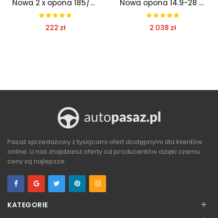
Nowa 2 x opona 185/65r14 86h kapsen h202 lato
Nowa opona 14.9-28 8pr d120 6.00-16 8pr d-55 traya
222 zł
2 038 zł
ZOBACZ
ZOBACZ
Pasaż sprzedażowy z tysiącami ofert dostępnymi dla klientów
online. U nas znajdziesz oferty od producentów dzięki czemu
ceny są najlepsze.
+
KATEGORIE