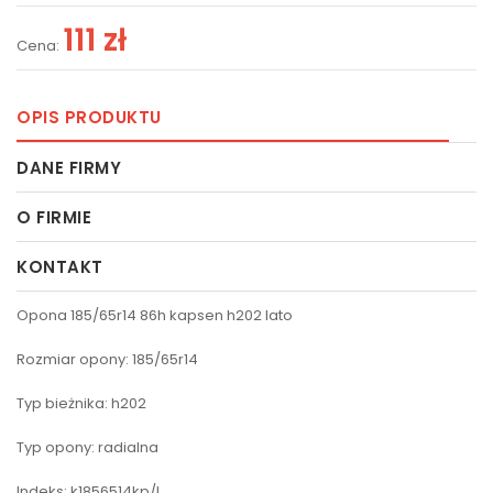
111 zł
Cena:
OPIS PRODUKTU
DANE FIRMY
O FIRMIE
KONTAKT
Opona 185/65r14 86h kapsen h202 lato
Rozmiar opony: 185/65r14
Typ bieżnika: h202
Typ opony: radialna
Indeks: k1856514kp/l