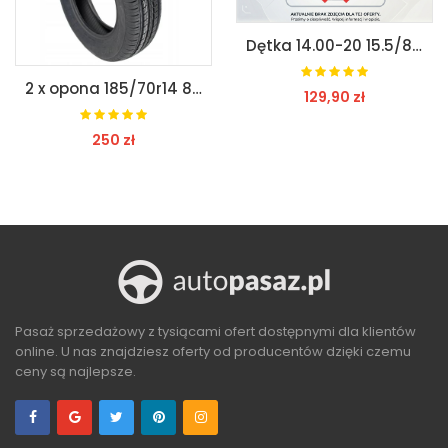
Dętka 14.00-20 15.5/80-20 centalne pompowanie
2 x opona 185/70r14 88h lanvigator rok prod 2019
129,90 zł
250 zł
ZOBACZ
ZOBACZ
Pasaż sprzedażowy z tysiącami ofert dostępnymi dla klientów
online. U nas znajdziesz oferty od producentów dzięki czemu
ceny są najlepsze.