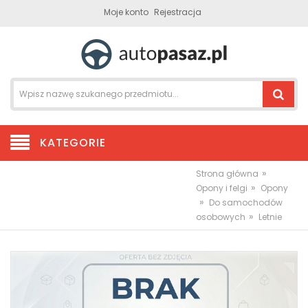
Moje konto
Rejestracja
KATEGORIE
»
Strona główna
»
Opony i felgi
Opony
»
Do samochodów
»
osobowych
Letnie