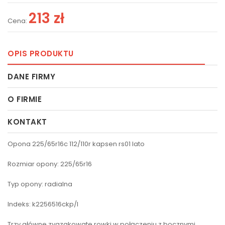
213 zł
Cena:
OPIS PRODUKTU
DANE FIRMY
O FIRMIE
KONTAKT
Opona 225/65r16c 112/110r kapsen rs01 lato
Rozmiar opony: 225/65r16
Typ opony: radialna
Indeks: k2256516ckp/l
Trzy główne zygzakowate rowki w połączeniu z bocznymi