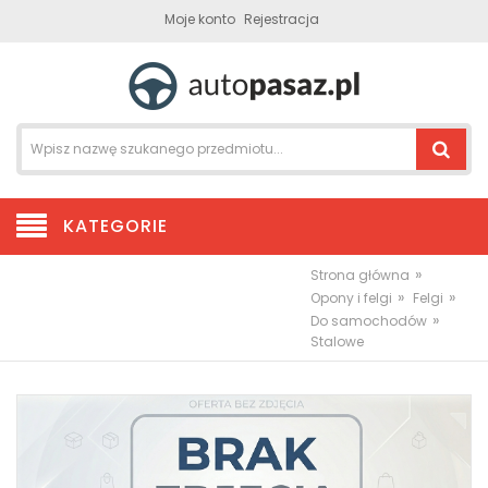
Moje konto
Rejestracja
KATEGORIE
»
Strona główna
»
»
Opony i felgi
Felgi
»
Do samochodów
Stalowe