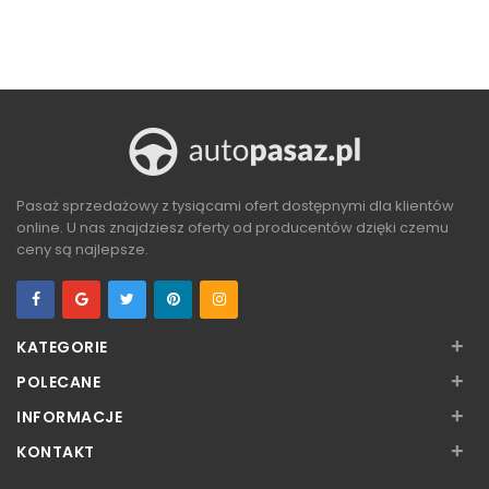
Z
ZOBACZ
ZOBACZ
Pasaż sprzedażowy z tysiącami ofert dostępnymi dla klientów
online. U nas znajdziesz oferty od producentów dzięki czemu
ceny są najlepsze.
+
KATEGORIE
+
POLECANE
+
INFORMACJE
+
KONTAKT