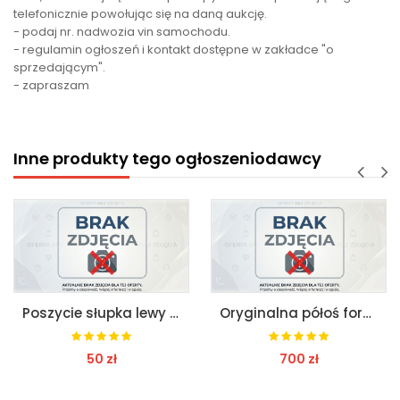
telefonicznie powołując się na daną aukcję.
- podaj nr. nadwozia vin samochodu.
- regulamin ogłoszeń i kontakt dostępne w zakładce "o
sprzedającym".
- zapraszam
Inne produkty tego ogłoszeniodawcy
Poszycie słupka lewy tył ford mondeo mk5 kombi
Oryginalna półoś ford mondeo mk4 2.3b 160km
700 zł
150 zł