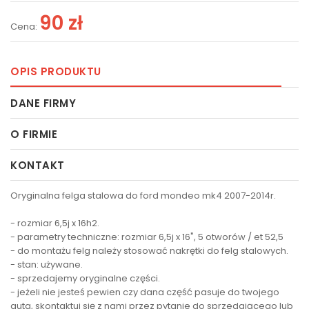
90 zł
Cena:
OPIS PRODUKTU
DANE FIRMY
O FIRMIE
KONTAKT
Oryginalna felga stalowa do ford mondeo mk4 2007-2014r.
- rozmiar 6,5j x 16h2.
- parametry techniczne: rozmiar 6,5j x 16", 5 otworów / et 52,5
- do montażu felg należy stosować nakrętki do felg stalowych.
- stan: używane.
- sprzedajemy oryginalne części.
- jeżeli nie jesteś pewien czy dana część pasuje do twojego
auta, skontaktuj się z nami przez pytanie do sprzedającego lub