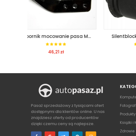
Wspornik mocowanie pasa Mercedes X204 GLK PRAWY
Silentblock Wahacza 05027
16,68 zł
ZOBACZ
KATEG
Kompute
Pasaż sprzedażowy z tysiącami ofert
Fotograf
dostępnymi dla klientów online. U nas
Produkt
znajdziesz oferty od producentów
Książki i
dzięki czemu ceny są najlepsze.
Zdrowie