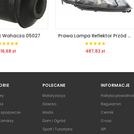
Prawa Lampa Reflektor Przód Honda Civic VIII TYC
487,83 zł
201,52 zł
ZOBACZ
ZOBACZ
ORIE
POLECANE
INFORMACJE
ry
Motoryzacja
Polityka prywatno
ia
Dziecko
Regulamin
y spożywcze
Moda
Cennik
 Komiksy
Dom i Ogród
O nas
Sport i Turystyka
API