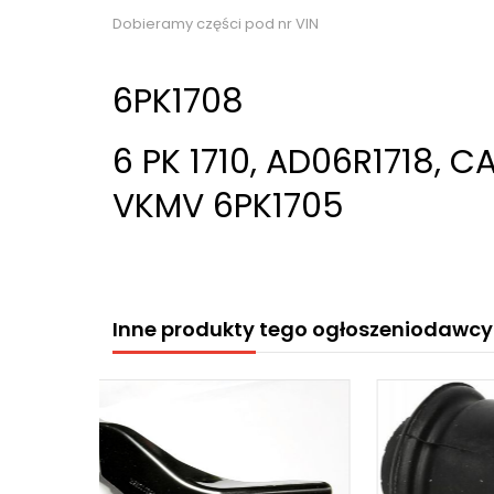
Dobieramy części pod nr VIN
6PK1708
6 PK 1710, AD06R1718, C
VKMV 6PK1705
Inne produkty tego ogłoszeniodawcy