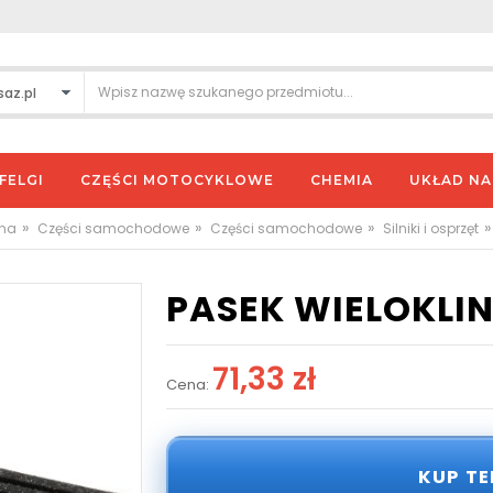
FELGI
CZĘŚCI MOTOCYKLOWE
CHEMIA
UKŁAD N
»
»
»
»
wna
Części samochodowe
Części samochodowe
Silniki i osprzęt
PASEK WIELOKLI
71,33 zł
Cena:
KUP T