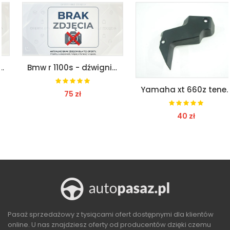
Bmw r 1100s - dźwignia zmiany biegów
Yamaha xt 660z tenere - osłona
75 zł
40 zł
ZOBACZ
ZOBACZ
Pasaż sprzedażowy z tysiącami ofert dostępnymi dla klientów
online. U nas znajdziesz oferty od producentów dzięki czemu