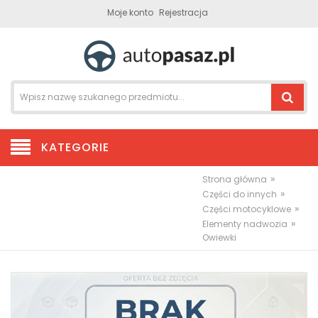
Moje konto
Rejestracja
KATEGORIE
»
Strona główna
»
Części do innych
»
Części motocyklowe
»
Elementy nadwozia
Owiewki