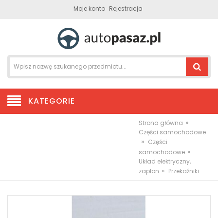
Moje konto
Rejestracja
KATEGORIE
»
Strona główna
Części samochodowe
»
Części
»
samochodowe
Układ elektryczny,
»
zapłon
Przekaźniki