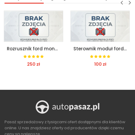
Rozrusznik ford mondeo mk4 2.0b 140km
Sterownik moduł ford mondeo mk5 s-line
0 zł
100 zł
200
BACZ
ZOBACZ
ZO
Pasaż sprzedażowy z tysiącami ofert dostępnymi dla klientów
online. U nas znajdziesz oferty od producentów dzięki czemu
ceny są najlepsze.