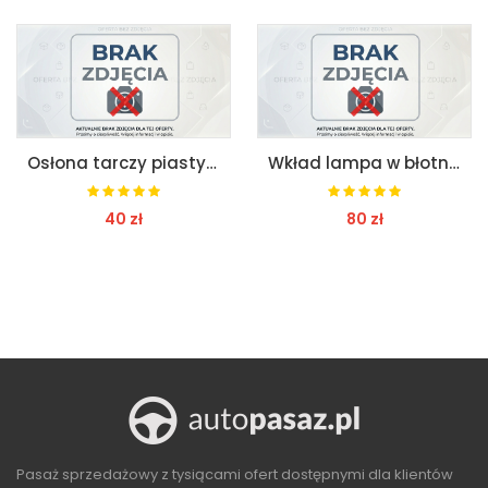
Osłona tarczy piasty lewy przód ford mondeo mk5
Wkład lampa w błotnik ford mondeo mk4 kombi
40 zł
80 zł
ZOBACZ
ZOBACZ
Pasaż sprzedażowy z tysiącami ofert dostępnymi dla klientów