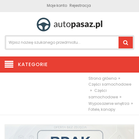
Moje konto
Rejestracja
KATEGORIE
»
Strona główna
Części samochodowe
»
Części
»
samochodowe
»
Wyposażenie wnętrza
Fotele, kanapy