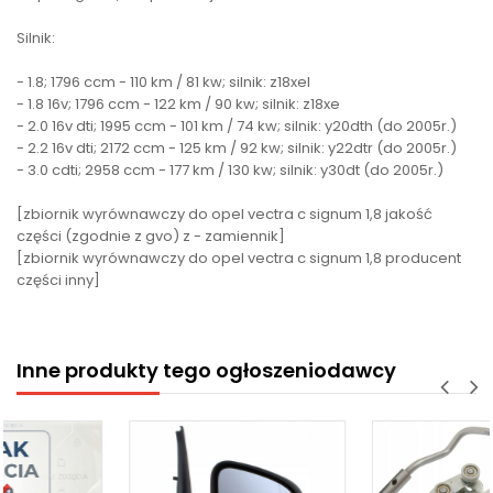
Silnik:
- 1.8; 1796 ccm - 110 km / 81 kw; silnik: z18xel
- 1.8 16v; 1796 ccm - 122 km / 90 kw; silnik: z18xe
- 2.0 16v dti; 1995 ccm - 101 km / 74 kw; silnik: y20dth (do 2005r.)
- 2.2 16v dti; 2172 ccm - 125 km / 92 kw; silnik: y22dtr (do 2005r.)
- 3.0 cdti; 2958 ccm - 177 km / 130 kw; silnik: y30dt (do 2005r.)
[zbiornik wyrównawczy do opel vectra c signum 1,8 jakość
części (zgodnie z gvo) z - zamiennik]
[zbiornik wyrównawczy do opel vectra c signum 1,8 producent
części inny]
Inne produkty tego ogłoszeniodawcy