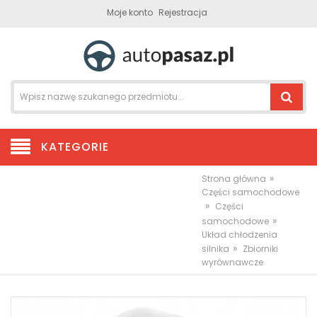
Moje konto
Rejestracja
KATEGORIE
»
Strona główna
Części samochodowe
»
Części
»
samochodowe
Układ chłodzenia
»
silnika
Zbiorniki
wyrównawcze