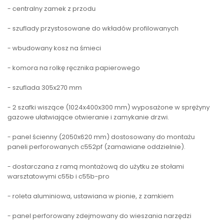
- centralny zamek z przodu
- szuflady przystosowane do wkładów profilowanych
- wbudowany kosz na śmieci
- komora na rolkę ręcznika papierowego
- szuflada 305x270 mm
- 2 szafki wiszące (1024x400x300 mm) wyposażone w sprężyny
gazowe ułatwiające otwieranie i zamykanie drzwi.
- panel ścienny (2050x620 mm) dostosowany do montażu
paneli perforowanych c552pf (zamawiane oddzielnie).
- dostarczana z ramą montażową do użytku ze stołami
warsztatowymi c55b i c55b-pro
- roleta aluminiowa, ustawiana w pionie, z zamkiem
- panel perforowany zdejmowany do wieszania narzędzi