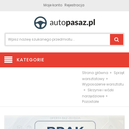
Moje konto
Rejestracja
KATEGORIE
»
Strona główna
Sprzęt
»
warsztatowy
Wyposażenie warsztatu
»
Skrzynie i wózki
»
narzędziowe
Pozostałe