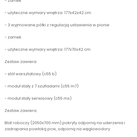
- zamek
- użyteczne wymiary wnętrza: 177x42x42 cm
- 3 wyjmowane półki z regulacją ustawienia w pionie
- zamek
- użyteczne wymiary wnętrza: 177x70x42 cm
Zestaw zawiera:
- stół warsztatowy (c55 b)
- moduł stały z 7 szufladami (c55 m7)
- moduł stały serwisowy (c55 ms)
Zestaw zawiera:
Blat roboczy (2050x700 mm) pokryty odporną na uderzenia i
zadrapania powłoką pcw, odporną na węglowodory