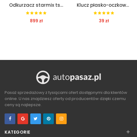
Odkurzacz starmix ts 714 rts, klasa a hotelowy
Klucz płasko-oczkowy 24 mm proxxon pr23924
899 zł
39 zł
ZOBACZ
ZOBACZ
Pasaż sprzedażowy z tysiącami ofert dostępnymi dla klientów
online. U nas znajdziesz oferty od producentów dzięki czemu
ceny są najlepsze.
+
KATEGORIE