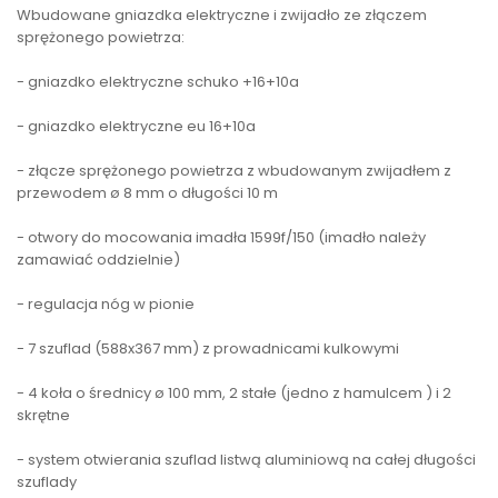
Wbudowane gniazdka elektryczne i zwijadło ze złączem
sprężonego powietrza:
- gniazdko elektryczne schuko +16+10a
- gniazdko elektryczne eu 16+10a
- złącze sprężonego powietrza z wbudowanym zwijadłem z
przewodem ø 8 mm o długości 10 m
- otwory do mocowania imadła 1599f/150 (imadło należy
zamawiać oddzielnie)
- regulacja nóg w pionie
- 7 szuflad (588x367 mm) z prowadnicami kulkowymi
- 4 koła o średnicy ø 100 mm, 2 stałe (jedno z hamulcem ) i 2
skrętne
- system otwierania szuflad listwą aluminiową na całej długości
szuflady